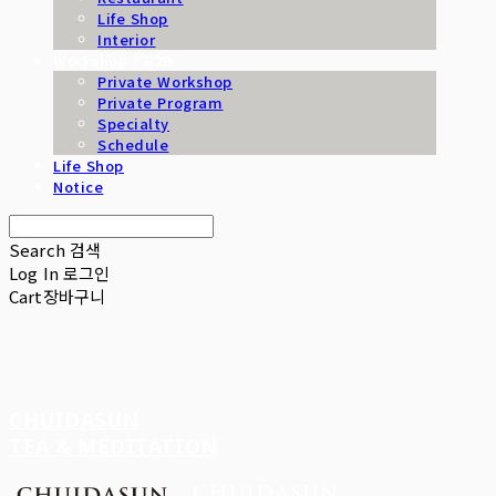
Life Shop
Interior
Workshop / B2B
Private Workshop
Private Program
Specialty
Schedule
Life Shop
Notice
Search
검색
Log In
로그인
Cart
장바구니
CHUIDASUN
TEA & MEDITATION