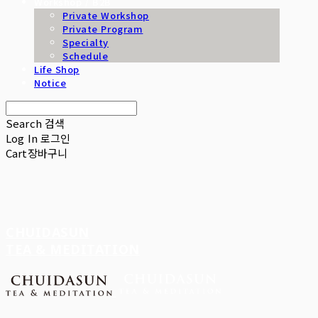
Workshop / B2B
Private Workshop
Private Program
Specialty
Schedule
Life Shop
Notice
Search
검색
Log In
로그인
Cart
장바구니
CHUIDASUN
TEA & MEDITATION