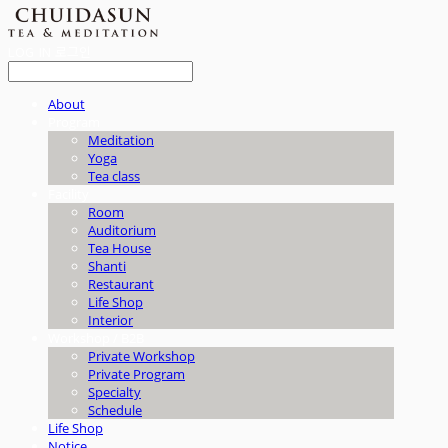
LOG IN
로그인
About
Program
Meditation
Yoga
Tea class
Facility
Room
Auditorium
Tea House
Shanti
Restaurant
Life Shop
Interior
Workshop / B2B
Private Workshop
Private Program
Specialty
Schedule
Life Shop
Notice