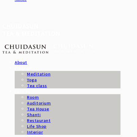
CHUIDASUN
TEA & MEDITATION
About
Program
Meditation
Yoga
Tea class
Facility
Room
Auditorium
Tea House
Shanti
Restaurant
Life Shop
Interior