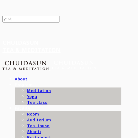
CHUIDASUN
TEA & MEDITATION
About
Program
Meditation
Yoga
Tea class
Facility
Room
Auditorium
Tea House
Shanti
Restaurant