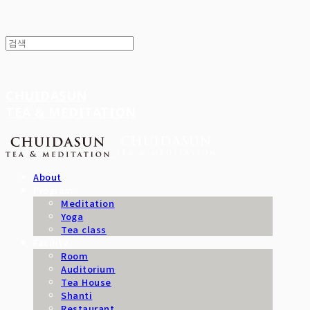
CHUIDASUN
TEA & MEDITATION
About
Program
Meditation
Yoga
Tea class
Facility
Room
Auditorium
Tea House
Shanti
Restaurant