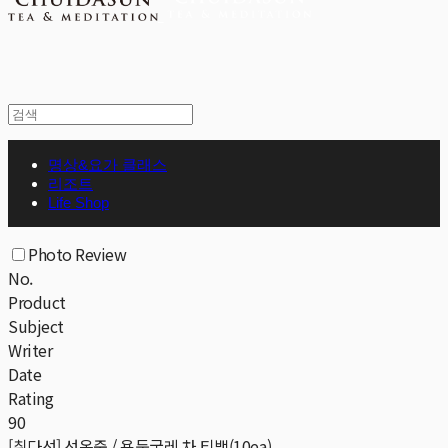
명상&요가 클래스
리조트
Life Shop
Photo Review
No.
Product
Subject
Writer
Date
Rating
90
[취다선] 선옥죽 / 용둥굴레 차 티백(10ea)