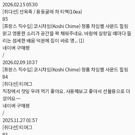
2026.02.15 05:30
[취다선] 선옥죽 / 용둥굴레 차 티백(10ea)
85
[프랑스 직수입] 코시차임(Koshi Chime) 정품 차임벨 사운드 힐링
맑고 영롱한 소리가 공간을 꽉 채워주네요. 바람에 살랑일 때마다 들
리는 섬세한 배음 덕분에 집이 바로 명... (1)
네이버 구매평
/
2026.02.09 10:37
[프랑스 직수입] 코시차임(Koshi Chime) 정품 차임벨 사운드 힐링
84
[취다선] 티머그
직장에서 찻잎 우려 먹기 좋아요. 사용해보고 좋아서 선물용으로 더
샀어요~~
네이버 구매평
/
2025.11.27 01:57
[취다선] 티머그
83