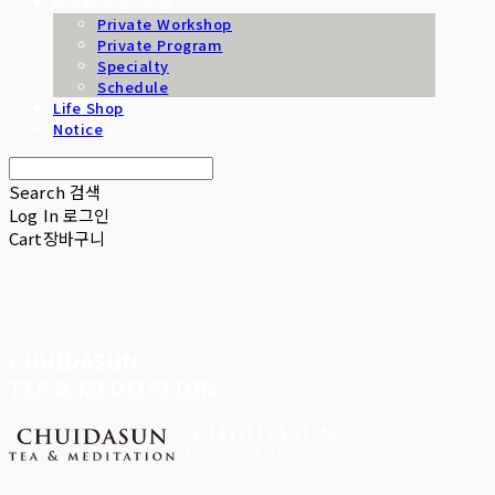
Workshop / B2B
Private Workshop
Private Program
Specialty
Schedule
Life Shop
Notice
Search
검색
Log In
로그인
Cart
장바구니
CHUIDASUN
TEA & MEDITATION