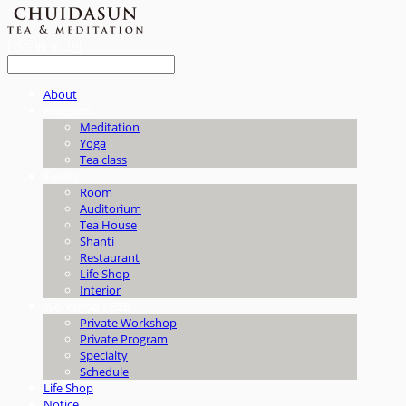
LOG IN
로그인
About
Program
Meditation
Yoga
Tea class
Facility
Room
Auditorium
Tea House
Shanti
Restaurant
Life Shop
Interior
Workshop / B2B
Private Workshop
Private Program
Specialty
Schedule
Life Shop
Notice