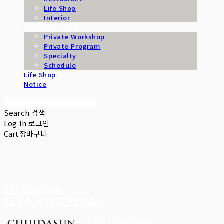
Life Shop
Interior
Workshop / B2B
Private Workshop
Private Program
Specialty
Schedule
Life Shop
Notice
Search
검색
Log In
로그인
Cart
장바구니
CHUIDASUN
TEA & MEDITATION