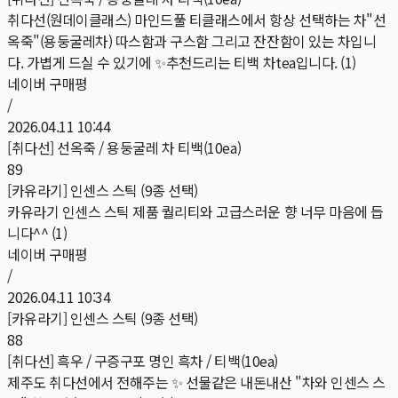
취다선(원데이클래스) 마인드풀 티클래스에서 항상 선택하는 차"선
옥죽"(용둥굴레차) 따스함과 구스함 그리고 잔잔함이 있는 차입니
다. 가볍게 드실 수 있기에 ✨️추천드리는 티백 차tea입니다. (1)
네이버 구매평
/
2026.04.11 10:44
[취다선] 선옥죽 / 용둥굴레 차 티백(10ea)
89
[카유라기] 인센스 스틱 (9종 선택)
카유라기 인센스 스틱 제품 퀄리티와 고급스러운 향 너무 마음에 듭
니다^^ (1)
네이버 구매평
/
2026.04.11 10:34
[카유라기] 인센스 스틱 (9종 선택)
88
[취다선] 흑우 / 구증구포 명인 흑차 / 티백(10ea)
제주도 취다선에서 전해주는 ✨️ 선물같은 내돈내산 "차와 인센스 스