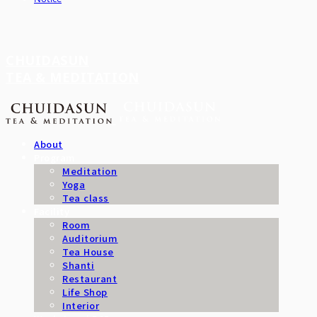
CHUIDASUN
TEA & MEDITATION
About
Program
Meditation
Yoga
Tea class
Facility
Room
Auditorium
Tea House
Shanti
Restaurant
Life Shop
Interior