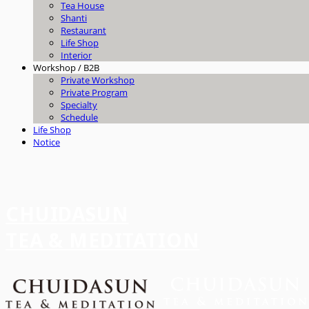
Tea House
Shanti
Restaurant
Life Shop
Interior
Workshop / B2B
Private Workshop
Private Program
Specialty
Schedule
Life Shop
Notice
CHUIDASUN
TEA & MEDITATION