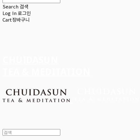
Search
검색
Log In
로그인
Cart
장바구니
CHUIDASUN
TEA & MEDITATION