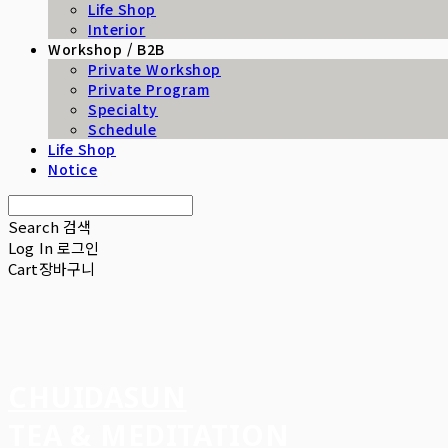
Life Shop
Interior
Workshop / B2B
Private Workshop
Private Program
Specialty
Schedule
Life Shop
Notice
Search
검색
Log In
로그인
Cart
장바구니
CHUIDASUN
TEA & MEDITATION