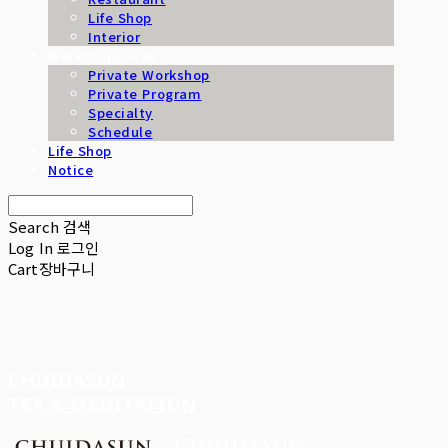
Life Shop
Interior
Workshop / B2B
Private Workshop
Private Program
Specialty
Schedule
Life Shop
Notice
Search
검색
Log In
로그인
Cart
장바구니
CHUIDASUN
TEA & MEDITATION