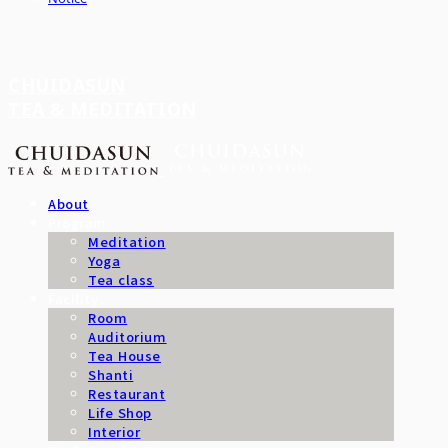
CHUIDASUN
TEA & MEDITATION
About
Program
Meditation
Yoga
Tea class
Facility
Room
Auditorium
Tea House
Shanti
Restaurant
Life Shop
Interior