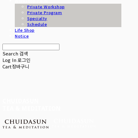
Workshop / B2B
Private Workshop
Private Program
Specialty
Schedule
Life Shop
Notice
Search
검색
Log In
로그인
Cart
장바구니
CHUIDASUN
TEA & MEDITATION