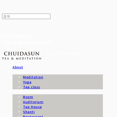
CHUIDASUN
TEA & MEDITATION
About
Program
Meditation
Yoga
Tea class
Facility
Room
Auditorium
Tea House
Shanti
Restaurant