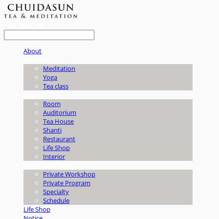
LOG IN
로그인
About
Program
Meditation
Yoga
Tea class
Facility
Room
Auditorium
Tea House
Shanti
Restaurant
Life Shop
Interior
Workshop / B2B
Private Workshop
Private Program
Specialty
Schedule
Life Shop
Notice